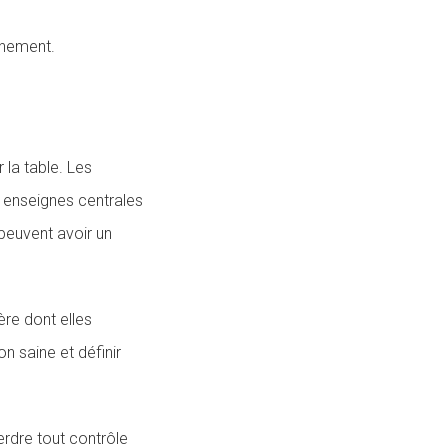
ignement.
 la table. Les
 enseignes centrales
 peuvent avoir un
ère dont elles
n saine et définir
erdre tout contrôle