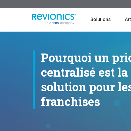
Search
Solutions
Art
Skip to main content
Pourquoi un pri
centralisé est l
Explore Solutions
Learn about us
solution pour le
franchises
Base Price