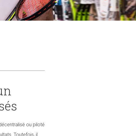
un
isés
écentralisé ou piloté
tats. Toutefois, il