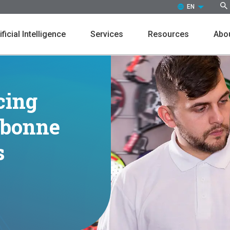
EN (ENGLISH)
ificial Intelligence
Services
Resources
Abou
cing
a bonne
Customers
Events
s
Press Releases
Leaders
Markdown
Promot
In the News
Culture