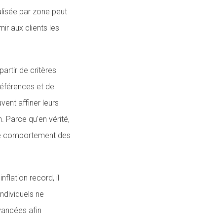
ralisée par zone peut
ir aux clients les
artir de critères
références et de
ent affiner leurs
n. Parce qu'en vérité,
r le comportement des
flation record, il
ndividuels ne
vancées afin