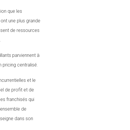
ion que les
s ont une plus grande
posent de ressources
.
illants parviennent à
 pricing centralisé.
currentielles et le
l de profit et de
les franchisés qui
 l'ensemble de
enseigne dans son