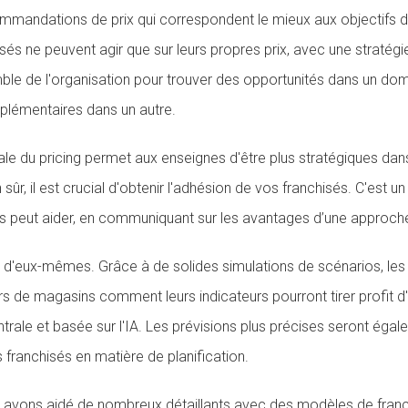
ommandations de prix qui correspondent le mieux aux objectifs 
sés ne peuvent agir que sur leurs propres prix, avec une stratégie 
mble de l'organisation pour trouver des opportunités dans un do
plémentaires dans un autre.
le du pricing permet aux enseignes d'être plus stratégiques dan
n sûr, il est crucial d'obtenir l'adhésion de vos franchisés. C'est 
s peut aider, en communiquant sur les avantages d’une approche
nt d'eux-mêmes. Grâce à de solides simulations de scénarios, le
s de magasins comment leurs indicateurs pourront tirer profit d
trale et basée sur l'IA. Les prévisions plus précises seront égal
 franchisés en matière de planification.
 avons aidé de nombreux détaillants avec des modèles de franc