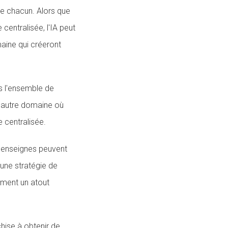
de chacun. Alors que
centralisée, l'IA peut
maine qui créeront
s l'ensemble de
un autre domaine où
 centralisée.
s enseignes peuvent
'une stratégie de
ement un atout
hise à obtenir de