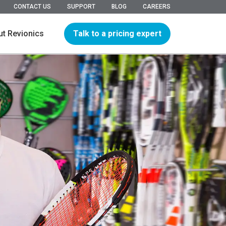
CONTACT US
SUPPORT
BLOG
CAREERS
Talk to a pricing expert
t Revionics
hip
ions