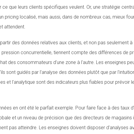
r ce que leurs clients spécifiques veulent. Or, une stratégie cent
un pricing localisé, mais aussi, dans de nombreux cas, mieux fourn
 et attendent.
partir des données relatives aux clients, et non pas seulement à p
pression concurrentielle, tiennent compte des différences de p
t des consommateurs d'une zone à l'autre. Les enseignes peuv
u'ils sont guidés par l'analyse des données plutôt que par l'intuitio
s et l'analytique sont des indicateurs plus fiables pour prévoi
nées en ont été le parfait exemple. Pour faire face à des taux d'in
obale et un niveau de précision que des directeurs de magasins i
ent pas atteindre. Les enseignes doivent disposer d'analyses a